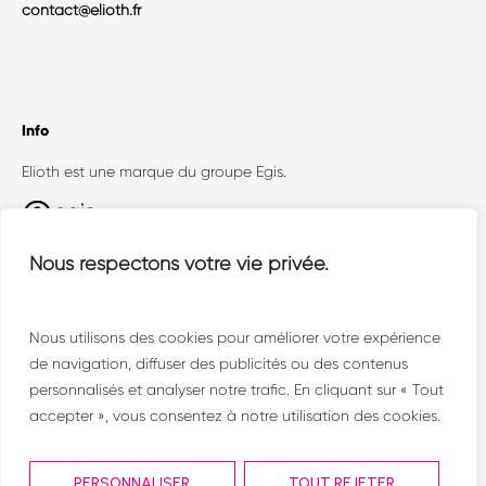
contact@elioth.fr
Info
Elioth est une marque du groupe Egis.
Egis Concept (Elioth + Openergy) est un
Nous respectons votre vie privée.
collectif où dialoguent toutes les facettes de la
conception technique face aux enjeux
environnementaux.
Nous utilisons des cookies pour améliorer votre expérience
de navigation, diffuser des publicités ou des contenus
personnalisés et analyser notre trafic. En cliquant sur « Tout
accepter », vous consentez à notre utilisation des cookies.
PERSONNALISER
TOUT REJETER