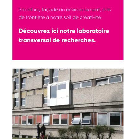
–
Structure, façade ou environnement, pas
Contact
de frontière à notre soif de créativité.
Nous rejoindre
Découvrez ici notre laboratoire
transversal de recherches.