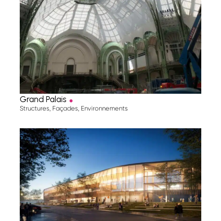
.
Grand Palais
Structures
,
Façades
,
Environnements