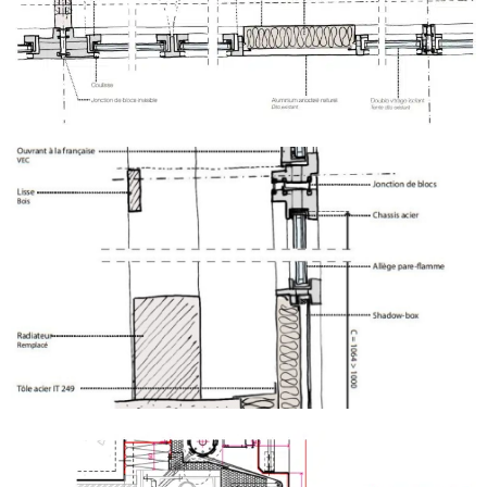
Projets
–
Nos expertises
–
Une équipe unique
Histoire & publications
–
Le Blog
–
Contact
Nous rejoindre