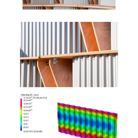
Projets
–
Nos expertises
–
Une équipe unique
Histoire & publications
–
Le Blog
–
Contact
Nous rejoindre