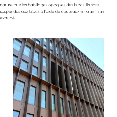
Projets
nature que les habillages opaques des blocs. Ils sont
–
suspendus aux blocs à l’aide de couteaux en aluminium
Nos expertises
extrudé.
–
Une équipe unique
Histoire & publications
–
Le Blog
–
Contact
Nous rejoindre