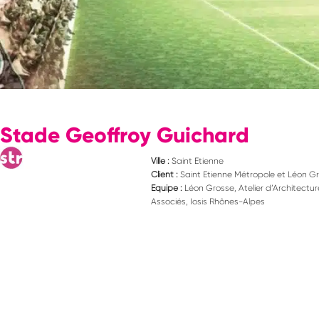
Stade Geoffroy Guichard
Ville :
Saint Etienne
Client :
Saint Etienne Métropole et Léon G
Equipe :
Léon Grosse, Atelier d’Architectur
Associés, Iosis Rhônes-Alpes