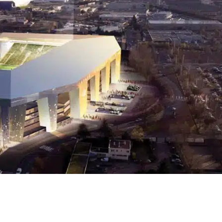
Projets
–
Nos expertises
–
Une équipe unique
Histoire & publications
–
Le Blog
–
Contact