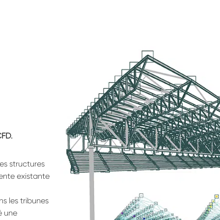
CFD.
es structures
pente existante
ns les tribunes
é une