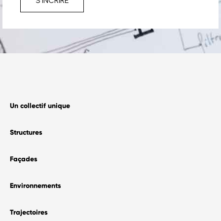
S'INCRIRE
–
Une équipe unique
Histoire & publications
–
Le Blog
–
Contact
Nous rejoindre
Un collectif unique
Structures
Façades
Environnements
Trajectoires