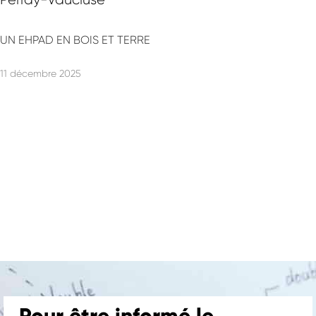
UN EHPAD EN BOIS ET TERRE
Projets
11 décembre 2025
–
Nos expertises
–
Une équipe unique
Histoire & publications
–
Le Blog
–
Contact
Nous rejoindre
Pour être informé le