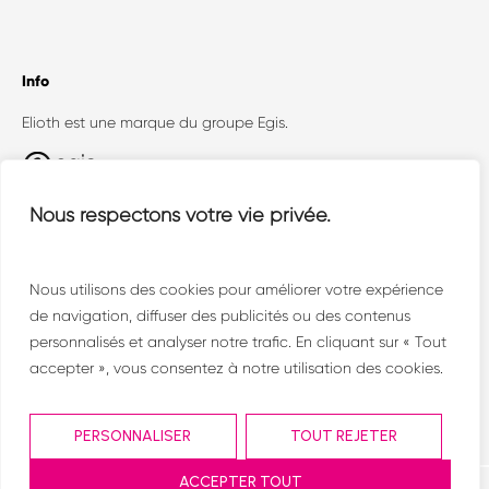
Info
Elioth est une marque du groupe Egis.
Egis Concept (Elioth + Openergy) est un
Nous respectons votre vie privée.
collectif où dialoguent toutes les facettes de la
conception technique face aux enjeux
environnementaux.
Nous utilisons des cookies pour améliorer votre expérience
de navigation, diffuser des publicités ou des contenus
personnalisés et analyser notre trafic. En cliquant sur « Tout
accepter », vous consentez à notre utilisation des cookies.
PERSONNALISER
TOUT REJETER
ACCEPTER TOUT
©2001-2024 Elioth – conception –
www.betrue.fr