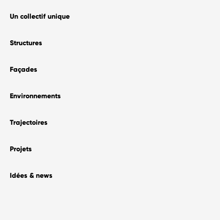
Un collectif unique
Projets
–
Structures
Nos expertises
–
Façades
Une équipe unique
Histoire & publications
Environnements
–
Le Blog
Trajectoires
–
Contact
Projets
Nous rejoindre
Idées & news