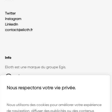
Twitter
Instagram
LinkedIn
contact@elioth.fr
Info
Elioth est une marque du groupe Egis.
Egis Concept (Elioth + Openergy) est un
Nous respectons votre vie privée.
collectif où dialoguent toutes les facettes de la
conception technique face aux enjeux
environnementaux.
Nous utilisons des cookies pour améliorer votre expérience
de navigation, diffuser des publicités ou des contenus