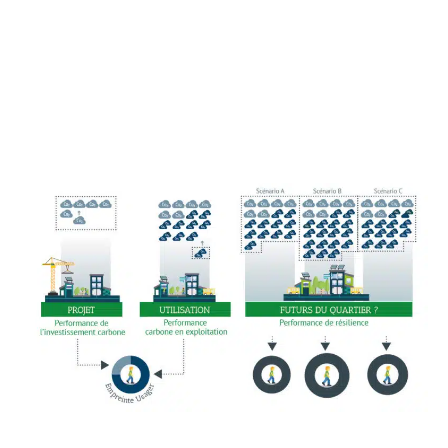
Nos expertises
–
Une équipe unique
Histoire & publications
–
Le Blog
–
Contact
Nous rejoindre