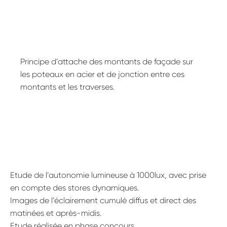
Principe d’attache des montants de façade sur
les poteaux en acier et de jonction entre ces
Projets
montants et les traverses.
–
Nos expertises
–
Une équipe unique
Histoire & publications
–
Le Blog
Etude de l’autonomie lumineuse à 1000lux, avec prise
–
en compte des stores dynamiques.
Contact
Images de l’éclairement cumulé diffus et direct des
Nous rejoindre
matinées et après-midis.
Etude réalisée en phase concours.