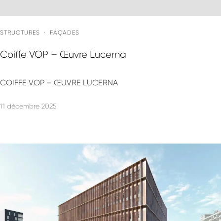
–
Le Blog
STRUCTURES
·
FAÇADES
–
Contact
Coiffe VOP – Œuvre Lucerna
Nous rejoindre
COIFFE VOP – ŒUVRE LUCERNA
11 décembre 2025