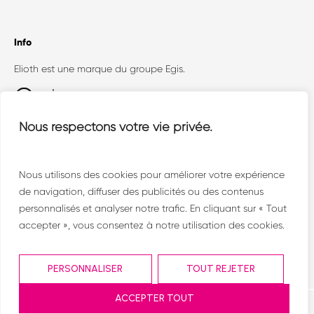
Info
Elioth est une marque du groupe Egis.
Egis Concept (Elioth + Openergy) est un
Nous respectons votre vie privée.
collectif où dialoguent toutes les facettes de la
conception technique face aux enjeux
environnementaux.
Nous utilisons des cookies pour améliorer votre expérience
de navigation, diffuser des publicités ou des contenus
personnalisés et analyser notre trafic. En cliquant sur « Tout
accepter », vous consentez à notre utilisation des cookies.
PERSONNALISER
TOUT REJETER
ACCEPTER TOUT
©2001-2024 Elioth – conception –
www.betrue.fr