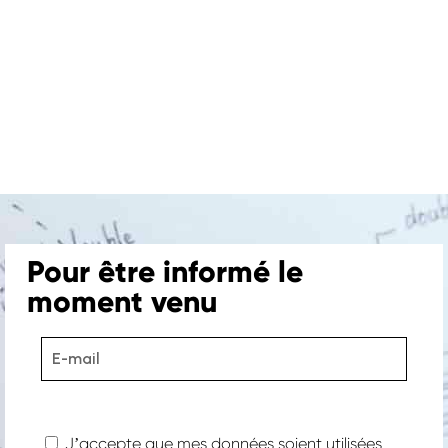
Projets
–
Pour être informé le
Nos expertises
moment venu
–
Une équipe unique
Histoire & publications
–
Le Blog
–
Jʼaccepte que mes données soient utilisées