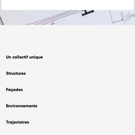
—
A unique team
History & publications
—
The Blog
—
Contact
Un collectif unique
Structures
Façades
Environnements
Trajectoires