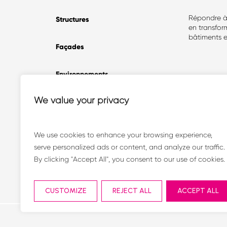
Répondre a
Structures
en transfor
bâtiments et
Façades
Environnements
We value your privacy
Trajectoires
Projets
We use cookies to enhance your browsing experience,
serve personalized ads or content, and analyze our traffic.
Idées & news
By clicking "Accept All", you consent to our use of cookies.
CUSTOMIZE
REJECT ALL
ACCEPT ALL