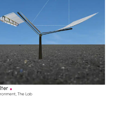
.
lter
ironment
,
The Lab