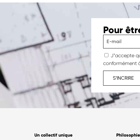
Pour êt
Jʼaccepte qu
conformément à
S'INCRIRE
Un collectif unique
Philosophie​