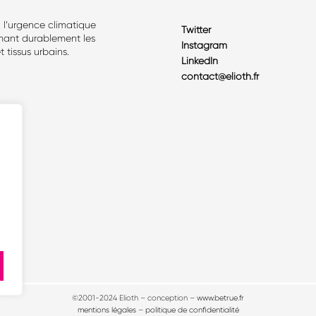
̀ l’urgence climatique
Twitter
mant durablement les
Instagram
 tissus urbains.
LinkedIn
contact@elioth.fr
©2001-2024 Elioth – conception –
www.betrue.fr
mentions légales
–
politique de confidentialité