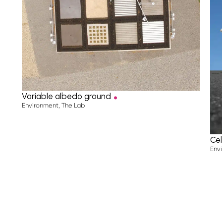
Projects
—
Our expertise
—
.
A unique team
Variable albedo ground
History & publications
Environment
,
The Lab
—
Cel
The Blog
Env
—
Contact