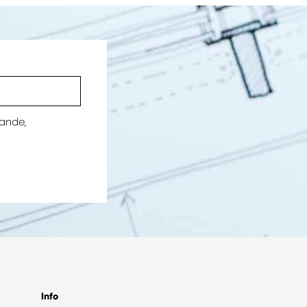
mande,
Info