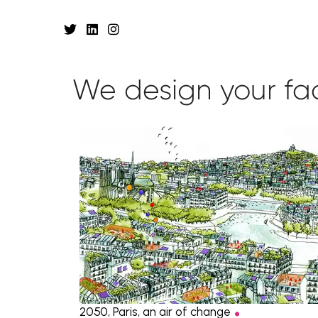
We design your
fa
.
2050, Paris, an air of change