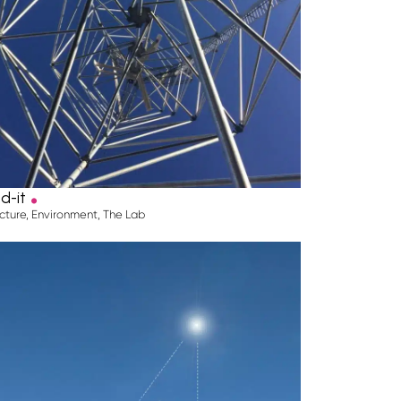
.
nd-it
cture
,
Environment
,
The Lab