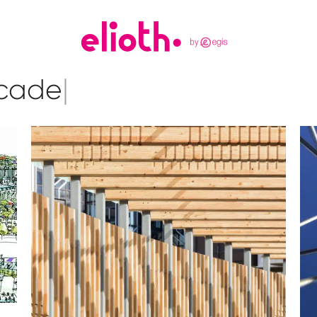
cade
|